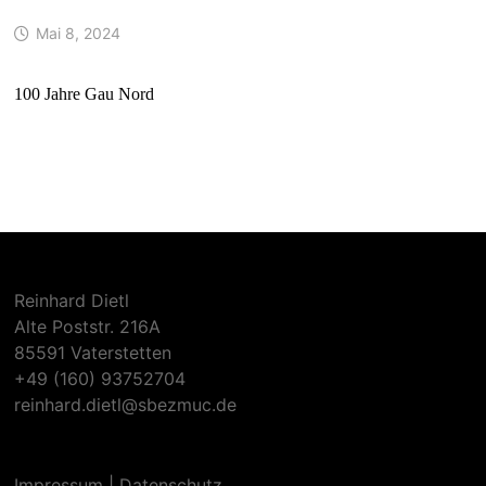
Mai 8, 2024
100 Jahre Gau Nord
Reinhard Dietl
Alte Poststr. 216A
85591 Vaterstetten
+49 (160) 93752704
reinhard.dietl@sbezmuc.de
Impressum
|
Datenschutz