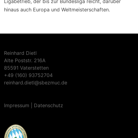
Ligabetrieb, der bis zur Bundesliga reicht, darüber
hinaus auch Europa und Weltmeisterschaften.
Reinhard Dietl
Alte Poststr. 216A
85591 Vaterstetten
+49 (160) 93752704
reinhard.dietl@sbezmuc.de
Impressum
|
Datenschutz