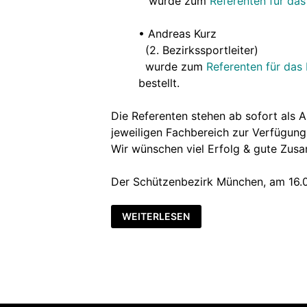
wurde zum
Referenten für das
.
• Andreas Kurz
(2. Bezirkssportleiter)
wurde zum
Referenten für das
bestellt.
Die Referenten stehen ab sofort als 
jeweiligen Fachbereich zur Verfügung
Wir wünschen viel Erfolg & gute Zus
Der Schützenbezirk München, am 16.
👥
WEITERLESEN
👥
NEUE
REFERENTEN
IM
BEZIRK