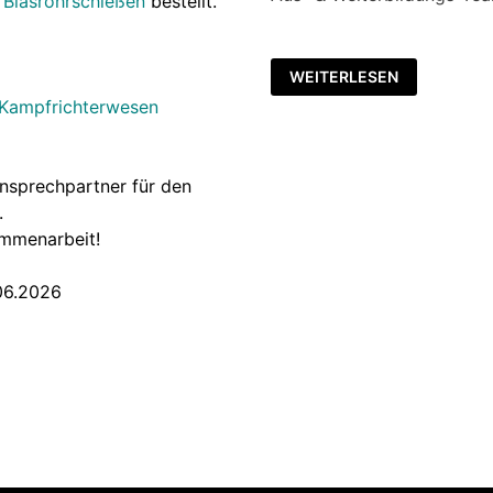
 Blasrohrschießen
bestellt.
🗓️
WEITERLESEN
SAVE
THE
 Kampfrichterwesen
DATE!
VÜL
–
LEHRGANG
2026
Ansprechpartner für den
.
ammenarbeit!
06.2026