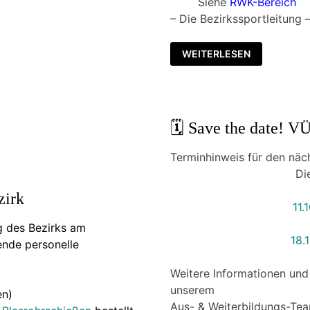
Siehe
RWK-Bereich
– Die Bezirkssportleitung 
🎯
WEITERLESEN
INFOS
ZUR
NEUEN
RWK-
SAISON
🗓️ Save the date! 
Terminhinweis für den nä
Die
zirk
11.
g des Bezirks am
18.
ende personelle
Weitere Informationen und
unserem
en)
Aus- & Weiterbildungs-Tea